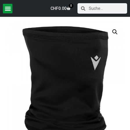
0
CHF
0.00