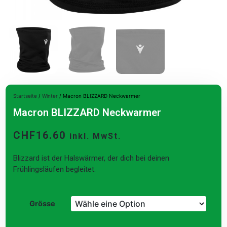
Startseite
/
Winter
/ Macron BLIZZARD Neckwarmer
Macron BLIZZARD Neckwarmer
CHF
16.60
inkl. MwSt.
Blizzard ist der Halswärmer, der dich bei deinen
Frühlingsläufen begleitet.
Grösse