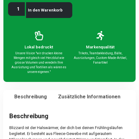
In den Warenkorb
Lokal bedruckt
Markenqualität
Unsere Vision "wir drucken kleine
Trikots, Teambekleidung, Bälle,
Mengen mit gleich viel Herzblut wie
Ausrüstungen, Custom-Made-Artikel,
grosse Volumen und veredeln Ihre
Fanartikel
Ausrüstung und Textilien als wären es
unsere eigenen."
Beschreibung
Zusätzliche Informationen
Beschreibung
Blizzard ist der Halswärmer, der dich bei deinen Frühlingsläufen
begleitet. Er besteht aus Fleece-Gewebe mit aufgerautem