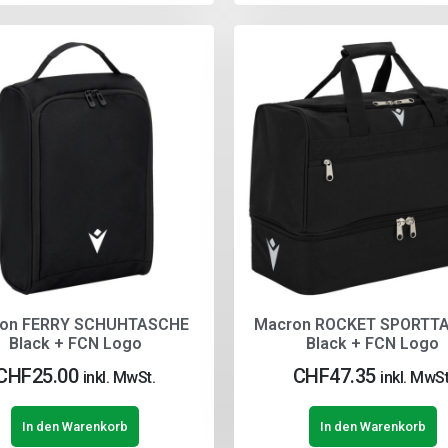
on FERRY SCHUHTASCHE
Macron ROCKET SPORTT
Black + FCN Logo
Black + FCN Logo
CHF
25.00
CHF
47.35
inkl. MwSt.
inkl. MwSt
In den Warenkorb
In den Warenkorb