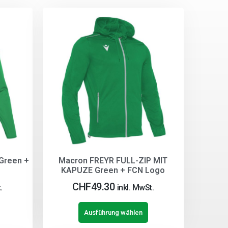
Green +
Macron FREYR FULL-ZIP MIT
KAPUZE Green + FCN Logo
CHF
49.30
.
inkl. MwSt.
Ausführung wählen