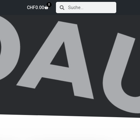
0
CHF
0.00