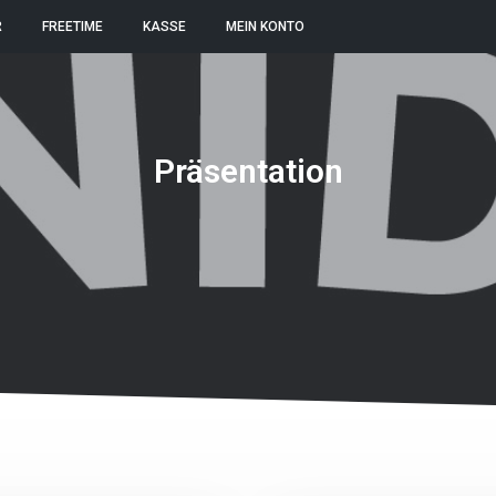
R
FREETIME
KASSE
MEIN KONTO
Präsentation