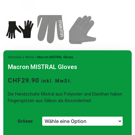
Startseite
/
Winter
/ Macron MISTRAL Gloves
Macron MISTRAL Gloves
CHF
29.90
inkl. MwSt.
Die Handschuhe Mistral aus Polyester und Elasthan haben
Fingerspitzen aus Silikon als Besonderheit.
Grösse