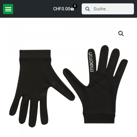
0
CHF
0.00