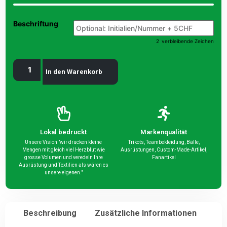
Beschriftung
2
verbleibende Zeichen
In den Warenkorb
Lokal bedruckt
Markenqualität
Unsere Vision "wir drucken kleine
Trikots, Teambekleidung, Bälle,
Mengen mit gleich viel Herzblut wie
Ausrüstungen, Custom-Made-Artikel,
grosse Volumen und veredeln Ihre
Fanartikel
Ausrüstung und Textilien als wären es
unsere eigenen."
Beschreibung
Zusätzliche Informationen