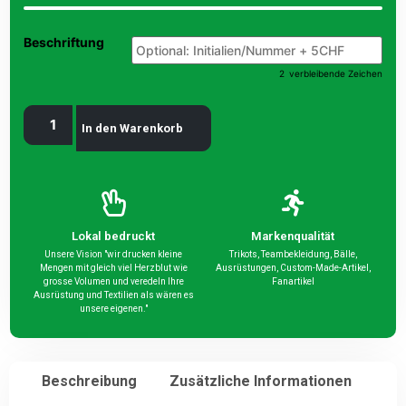
Beschriftung
2
verbleibende Zeichen
In den Warenkorb
Lokal bedruckt
Markenqualität
Unsere Vision "wir drucken kleine
Trikots, Teambekleidung, Bälle,
Mengen mit gleich viel Herzblut wie
Ausrüstungen, Custom-Made-Artikel,
grosse Volumen und veredeln Ihre
Fanartikel
Ausrüstung und Textilien als wären es
unsere eigenen."
Beschreibung
Zusätzliche Informationen