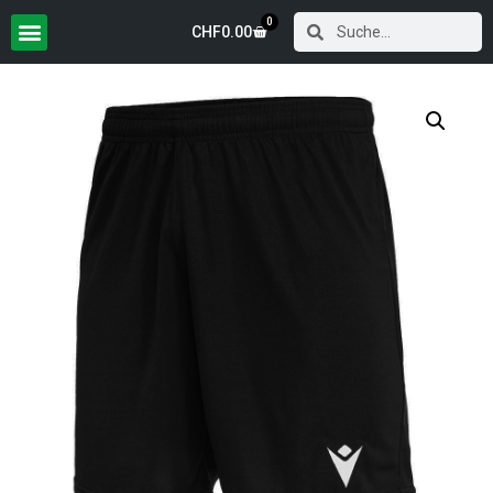
0
CHF
0.00