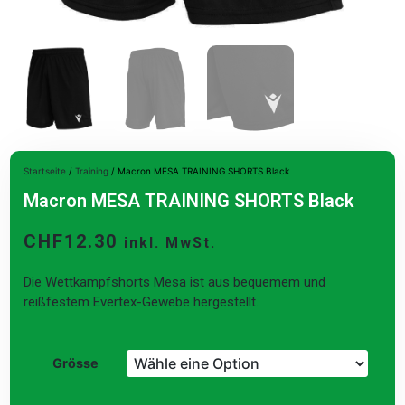
Startseite
/
Training
/ Macron MESA TRAINING SHORTS Black
Macron MESA TRAINING SHORTS Black
CHF
12.30
inkl. MwSt.
Die Wettkampfshorts Mesa ist aus bequemem und
reißfestem Evertex-Gewebe hergestellt.
Grösse