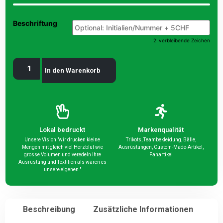
Beschriftung
2
verbleibende Zeichen
In den Warenkorb
Lokal bedruckt
Markenqualität
Unsere Vision "wir drucken kleine
Trikots, Teambekleidung, Bälle,
Mengen mit gleich viel Herzblut wie
Ausrüstungen, Custom-Made-Artikel,
grosse Volumen und veredeln Ihre
Fanartikel
Ausrüstung und Textilien als wären es
unsere eigenen."
Beschreibung
Zusätzliche Informationen