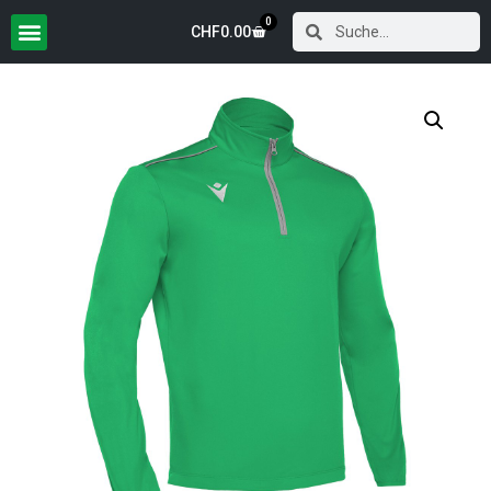
0
CHF
0.00