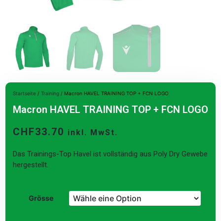
Startseite
/
Training
/ Macron HAVEL TRAINING TOP + FCN LOGO
Macron HAVEL TRAINING TOP + FCN LOGO
CHF
33.70
inkl. MwSt.
Das Trainings-Top Havel ist vollständig aus Poly Dry Gewebe
hergestellt.
Grösse