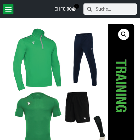
0
CHF
0.00