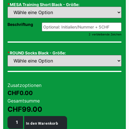
*
MESA Training Short Black - Größe:
Beschriftung
2
verbleibende Zeichen
*
ROUND Socks Black - Größe:
Zusatzoptionen
CHF0.00
Gesamtsumme
CHF99.00
In den Warenkorb