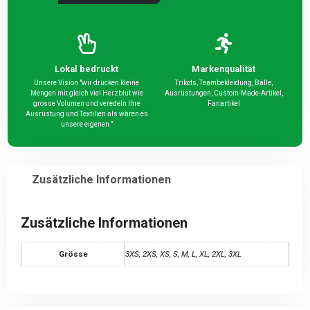
Lokal bedruckt
Markenqualität
Unsere Vision "wir drucken kleine
Trikots, Teambekleidung, Bälle,
Mengen mit gleich viel Herzblut wie
Ausrüstungen, Custom-Made-Artikel,
grosse Volumen und veredeln Ihre
Fanartikel
Ausrüstung und Textilien als wären es
unsere eigenen."
Zusätzliche Informationen
Zusätzliche Informationen
Grösse
3XS, 2XS, XS, S, M, L, XL, 2XL, 3XL